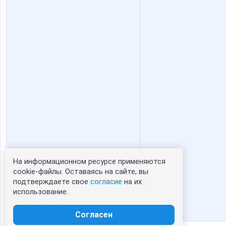
На информационном ресурсе применяются
Статистика портрета:
cookie-файлы. Оставаясь на сайте, вы
подтверждаете свое
согласие
на их
сейчас просматривают портрет - 0
использование.
зарегистрированные пользователи
посетившие портрет за 7 дней - 0
Согласен