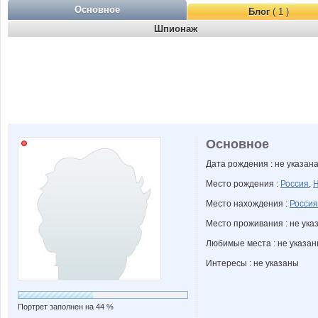
Основное
Блог
( 1 )
Шпионаж
Основное
Дата рождения : не указан
Место рождения :
Россия
,
Н
Место нахождения :
Россия
Место проживания : не ука
Любимые места : не указа
Интересы : не указаны
Портрет заполнен на 44 %