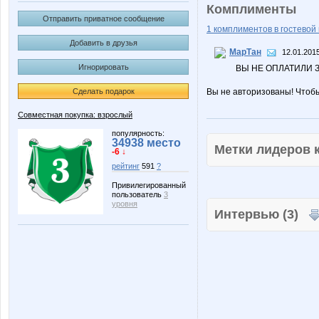
Комплименты
Отправить приватное сообщение
1 комплиментов в гостевой 
Добавить в друзья
МарТан
12.01.2015
Игнорировать
ВЫ НЕ ОПЛАТИЛИ З
Сделать подарок
Вы не авторизованы! Чтоб
Совместная покупка: взрослый
популярность:
34938 место
Метки лидеров
-6 ↓
рейтинг
591
?
Привилегированный
пользователь
3
уровня
Интервью (3)