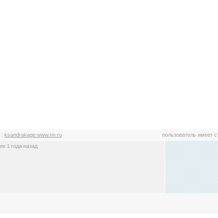
f
:
ksandrakage.www.nn.ru
пользователь имеет 
е 1 года назад