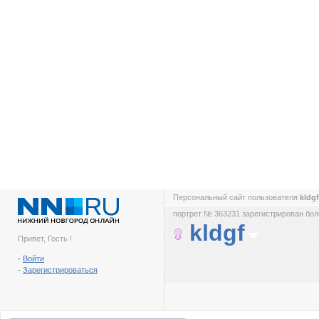
Персональный сайт пользователя
kldg
портрет № 363231 зарегистрирован боле
kldgf
Привет, Гость !
-
Войти
-
Зарегистрироваться